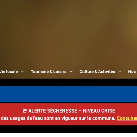
Vie locale
Tourisme & Loisirs
Culture & Activités
Nos 
🚨
ALERTE SÉCHERESSE – NIVEAU CRISE
s des usages de l'eau sont en vigueur sur la commune.
Consulter