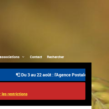
associations
Contact
Rechercher
📮 Du 3 au 22 août : l'Agence Postale Communale est o
 les restrictions