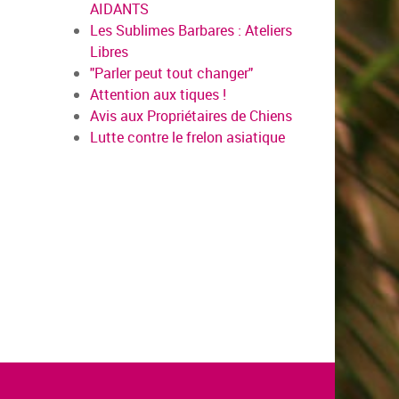
AIDANTS
Les Sublimes Barbares : Ateliers
Libres
"Parler peut tout changer"
Attention aux tiques !
Avis aux Propriétaires de Chiens
Lutte contre le frelon asiatique
en savoir plus