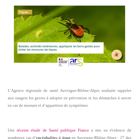
L’Agence régionale de santé Auvergne-Rhône-Alpes souhaite rappeler
aux usagers les gestes à adopter en prévention et les démarches à suivre
en cas de morsure et d’apparition de symptômes.
Une
récente étude de Santé publique France
a mis en évidence de
nombreux cas d’
encéphalites à tique
en Auvergne-Rhône-Alpes : 27 des