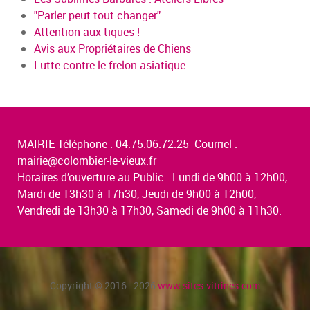
"Parler peut tout changer"
Attention aux tiques !
Avis aux Propriétaires de Chiens
Lutte contre le frelon asiatique
MAIRIE Téléphone : 04.75.06.72.25 Courriel :
mairie@colombier-le-vieux.fr
Horaires d’ouverture au Public : Lundi de 9h00 à 12h00,
Mardi de 13h30 à 17h30, Jeudi de 9h00 à 12h00,
Vendredi de 13h30 à 17h30, Samedi de 9h00 à 11h30.
Copyright © 2016 - 2026
www.sites-vitrines.com