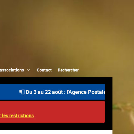
associations
Contact
Rechercher
📮 Du 3 au 22 août : l'Agence Postale Communale est ou
 les restrictions