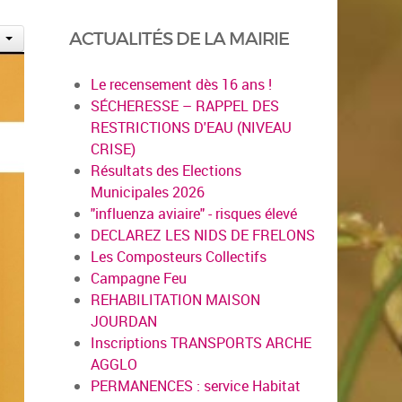
ACTUALITÉS DE LA MAIRIE
Le recensement dès 16 ans !
SÉCHERESSE – RAPPEL DES
RESTRICTIONS D'EAU (NIVEAU
CRISE)
Résultats des Elections
Municipales 2026
"influenza aviaire" - risques élevé
DECLAREZ LES NIDS DE FRELONS
Les Composteurs Collectifs
Campagne Feu
REHABILITATION MAISON
JOURDAN
Inscriptions TRANSPORTS ARCHE
AGGLO
PERMANENCES : service Habitat