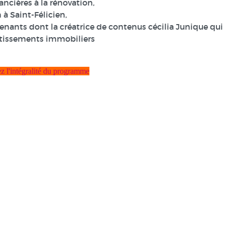
ancières à la rénovation,
 à Saint-Félicien,
venants dont la créatrice de contenus cécilia Junique qui
stissements immobiliers
z l'intégralité du programme