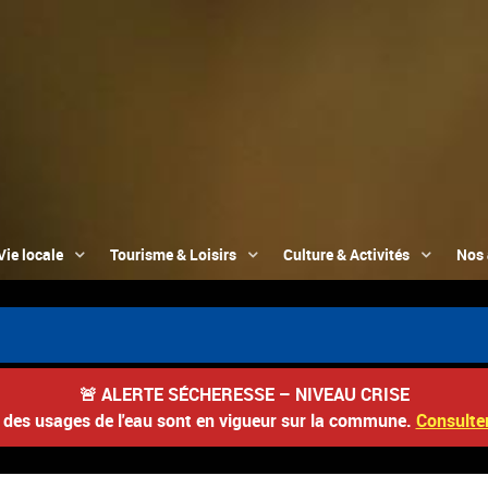
Vie locale
Tourisme & Loisirs
Culture & Activités
Nos 
🚨
ALERTE SÉCHERESSE – NIVEAU CRISE
s des usages de l'eau sont en vigueur sur la commune.
Consulter