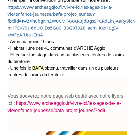
- R
https://www.archeagglo.fr/vivre-ici/les-ages-de-la-
vie/enfance-jeunesse/bafa-projet-jeunes/?
fbclid=IwZXh0bgNhZW0CMTAAAR3jdBgsSPCRdLkYJAaRy9lc
m1PEKY0s-6dUOJDs5Gu0_33GbT028_aem_Kkx1LgIv-
xWFpAfUia1EmA
- Avoir au moins 16 ans
- Habiter l’une des 41 communes d’ARCHE Agglo
- Effectuer ton stage dans un ou plusieurs centres de loisirs
du territoire
- Une fois le
BAFA
obtenu, travailler dans un ou plusieurs
centres de loisirs du territoire
Vous trouverez notre page web dédié avec notre flyers
ici :
https://www.archeagglo.fr/vivre-ici/les-ages-de-la-
vie/enfance-jeunesse/bafa-projet-jeunes/?edit