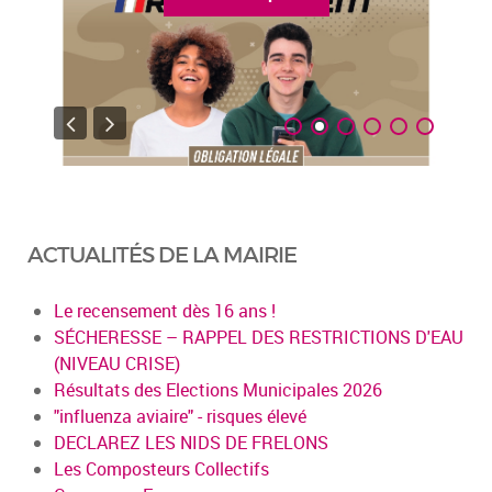
ACTUALITÉS DE LA MAIRIE
Le recensement dès 16 ans !
SÉCHERESSE – RAPPEL DES RESTRICTIONS D'EAU
(NIVEAU CRISE)
Résultats des Elections Municipales 2026
"influenza aviaire" - risques élevé
DECLAREZ LES NIDS DE FRELONS
Les Composteurs Collectifs