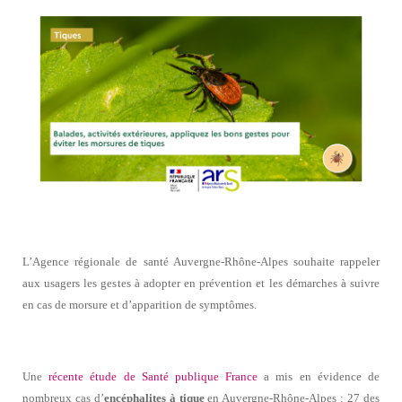
L’Agence régionale de santé Auvergne-Rhône-Alpes souhaite rappeler
aux usagers les gestes à adopter en prévention et les démarches à suivre
en cas de morsure et d’apparition de symptômes.
Une
récente étude de Santé publique France
a mis en évidence de
nombreux cas d’
encéphalites à tique
en Auvergne-Rhône-Alpes : 27 des