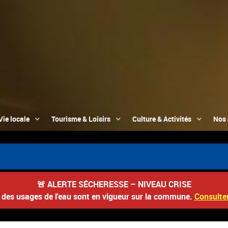
Vie locale
Tourisme & Loisirs
Culture & Activités
Nos 
📮 Du 3
🚨
ALERTE SÉCHERESSE – NIVEAU CRISE
s des usages de l'eau sont en vigueur sur la commune.
Consulter