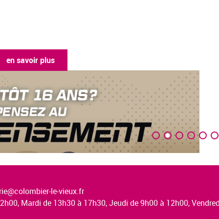
en savoir plus
ie@colombier-le-vieux.fr
à 12h00, Mardi de 13h30 à 17h30, Jeudi de 9h00 à 12h00, Vendr