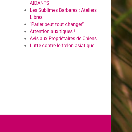
AIDANTS
Les Sublimes Barbares : Ateliers
Libres
"Parler peut tout changer"
Attention aux tiques !
Avis aux Propriétaires de Chiens
Lutte contre le frelon asiatique