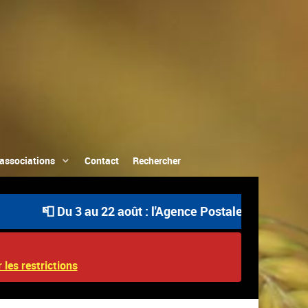
associations
Contact
Rechercher
📮 Du 3 au 22 août : l'Agence Postale Communale est ou
 les restrictions