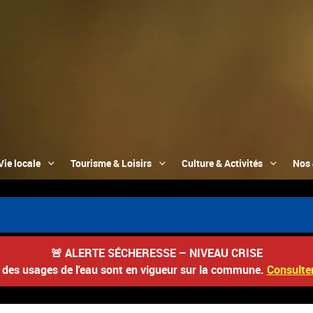
Vie locale
Tourisme & Loisirs
Culture & Activités
Nos 
🚨
ALERTE SÉCHERESSE – NIVEAU CRISE
s des usages de l'eau sont en vigueur sur la commune.
Consulter