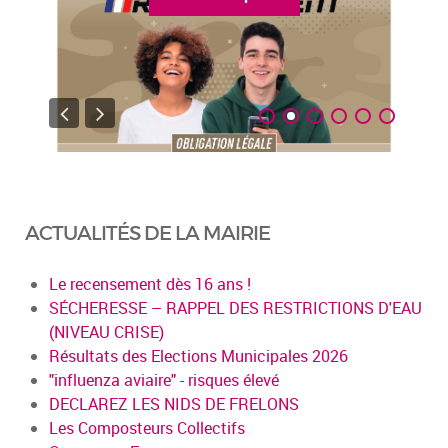
ACTUALITÉS DE LA MAIRIE
Le recensement dès 16 ans !
SÉCHERESSE – RAPPEL DES RESTRICTIONS D'EAU
(NIVEAU CRISE)
Résultats des Elections Municipales 2026
"influenza aviaire" - risques élevé
DECLAREZ LES NIDS DE FRELONS
Les Composteurs Collectifs