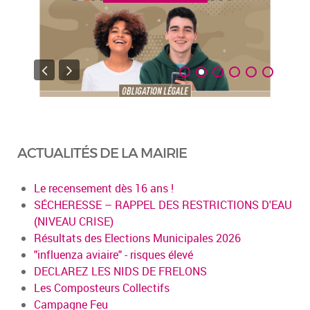
ACTUALITÉS DE LA MAIRIE
Le recensement dès 16 ans !
SÉCHERESSE – RAPPEL DES RESTRICTIONS D'EAU
(NIVEAU CRISE)
Résultats des Elections Municipales 2026
"influenza aviaire" - risques élevé
DECLAREZ LES NIDS DE FRELONS
Les Composteurs Collectifs
Campagne Feu