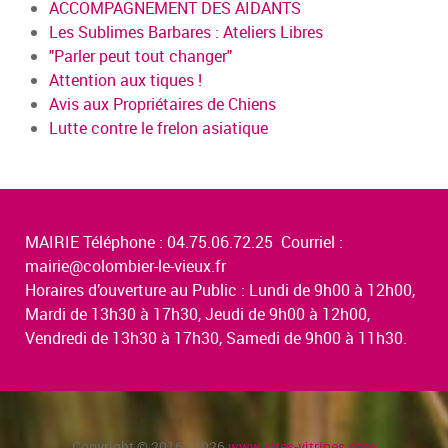
ACCOMPAGNEMENT DES AIDANTS
Les Sublimes Barbares : Ateliers Libres
"Parler peut tout changer"
Attention aux tiques !
Avis aux Propriétaires de Chiens
Lutte contre le frelon asiatique
MAIRIE Téléphone : 04.75.06.72.25 Courriel :
mairie@colombier-le-vieux.fr
Horaires d’ouverture au Public : Lundi de 9h00 à 12h00,
Mardi de 13h30 à 17h30, Jeudi de 9h00 à 12h00,
Vendredi de 13h30 à 17h30, Samedi de 9h00 à 11h30.
Copyright © 2016 - 2026
www.sites-vitrines.com