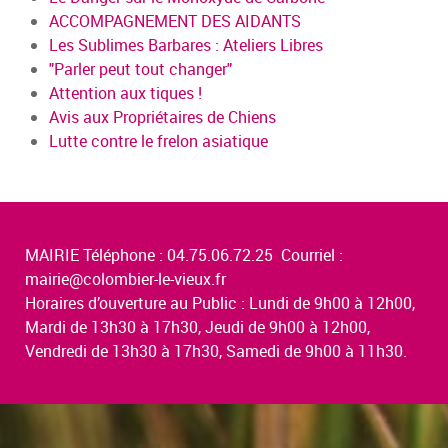
ACCOMPAGNEMENT DES AIDANTS
Les Sublimes Barbares : Ateliers Libres
"Parler peut tout changer"
Attention aux tiques !
Avis aux Propriétaires de Chiens
Lutte contre le frelon asiatique
MAIRIE Téléphone : 04.75.06.72.25 Courriel :
mairie@colombier-le-vieux.fr
Horaires d’ouverture au Public : Lundi de 9h00 à 12h00,
Mardi de 13h30 à 17h30, Jeudi de 9h00 à 12h00,
Vendredi de 13h30 à 17h30, Samedi de 9h00 à 11h30.