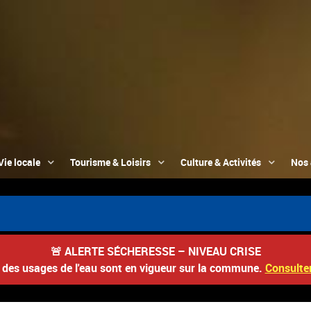
Vie locale
Tourisme & Loisirs
Culture & Activités
Nos 
📮 D
🚨
ALERTE SÉCHERESSE – NIVEAU CRISE
s des usages de l'eau sont en vigueur sur la commune.
Consulter