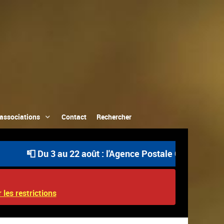
associations
Contact
Rechercher
u 3 au 22 août : l'Agence Postale Communale est ouverte 
 les restrictions