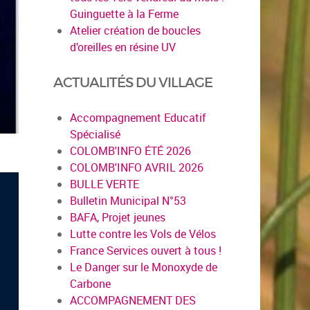
Guinguette à la Ferme
Atelier création de boucles
d’oreilles en résine UV
ACTUALITÉS DU VILLAGE
Accompagnement Educatif
Spécialisé
COLOMB'INFO ÉTÉ 2026
COLOMB'INFO AVRIL 2026
BULLE VERTE
Bulletin Municipal N°53
BAFA, Projet jeunes
Lutte contre les Vols de Vélos
France Services ouvert à tous !
Le Danger sur le Monoxyde de
Carbone
ACCOMPAGNEMENT DES