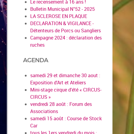
Le recensement à 16 ans !
Bulletin Municipal N°52 - 2025
LA SCLEROSE EN PLAQUE
DECLARATION & VIGILANCE -
Détenteurs de Porcs ou Sangliers
Campagne 2024 : déclaration des
ruches
AGENDA
samedi 29 et dimanche 30 aout :
Exposition d'Art et Ateliers
Mini-stage cirque d'été « CIRCUS-
CIRCUS »
vendredi 28 août : Forum des
Associations
samedi 15 août : Course de Stock
Car
tous les 1ers vendredi du mois :