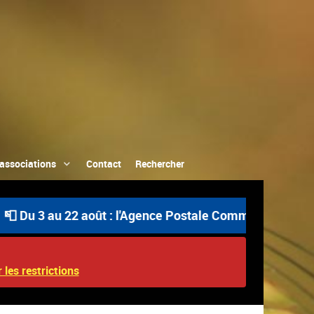
associations
Contact
Rechercher
u 3 au 22 août : l'Agence Postale Communale est ouverte 
 les restrictions