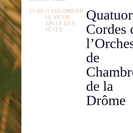
Quatuor
21:00
// COLOMBIER
LE VIEUX,
SALLE DES
Cordes 
FÊTES
l’Orches
de
Chambr
de la
Drôme