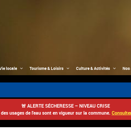
Vie locale
Tourisme & Loisirs
Culture & Activités
Nos 

🚨
ALERTE SÉCHERESSE – NIVEAU CRISE
s des usages de l'eau sont en vigueur sur la commune.
Consulter