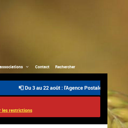
associations
Contact
Rechercher
 Du 3 au 22 août : l'Agence Postale Communale est ouve
 les restrictions