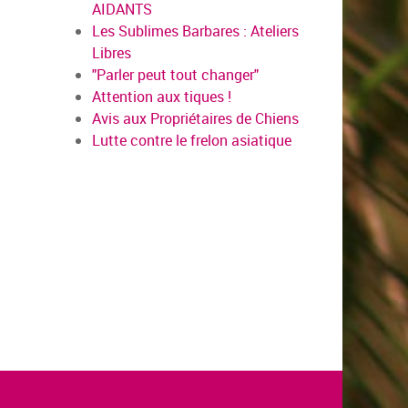
AIDANTS
Les Sublimes Barbares : Ateliers
Libres
"Parler peut tout changer"
Attention aux tiques !
Avis aux Propriétaires de Chiens
Lutte contre le frelon asiatique
oir plus