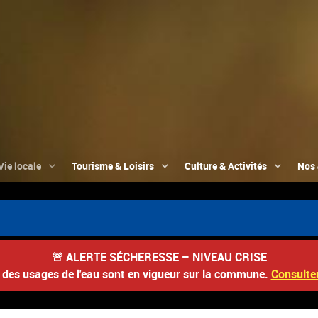
Vie locale
Tourisme & Loisirs
Culture & Activités
Nos 
🚨
ALERTE SÉCHERESSE – NIVEAU CRISE
s des usages de l'eau sont en vigueur sur la commune.
Consulter