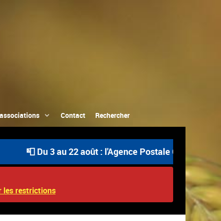
associations
Contact
Rechercher
📮 Du 3 au 22 août : l'Agence Postale Communale est ouv
 les restrictions