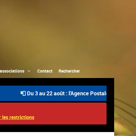
associations
Contact
Rechercher
📮 Du 3 au 22 août : l'Agence Postale Communale est ouv
 les restrictions