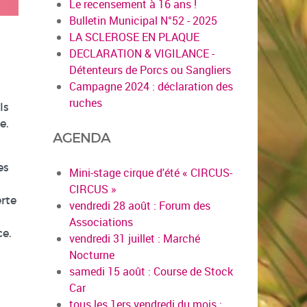
Le recensement à 16 ans !
Bulletin Municipal N°52 - 2025
LA SCLEROSE EN PLAQUE
DECLARATION & VIGILANCE -
Détenteurs de Porcs ou Sangliers
Campagne 2024 : déclaration des
ruches
ls
e.
AGENDA
es
Mini-stage cirque d'été « CIRCUS-
CIRCUS »
erte
vendredi 28 août : Forum des
Associations
ce.
vendredi 31 juillet : Marché
Nocturne
samedi 15 août : Course de Stock
Car
tous les 1ers vendredi du mois :