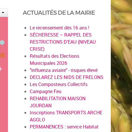
ACTUALITÉS DE LA MAIRIE
Le recensement dès 16 ans !
SÉCHERESSE – RAPPEL DES
RESTRICTIONS D'EAU (NIVEAU
CRISE)
Résultats des Elections
Municipales 2026
"influenza aviaire" - risques élevé
DECLAREZ LES NIDS DE FRELONS
Les Composteurs Collectifs
Campagne Feu
REHABILITATION MAISON
JOURDAN
Inscriptions TRANSPORTS ARCHE
AGGLO
PERMANENCES : service Habitat