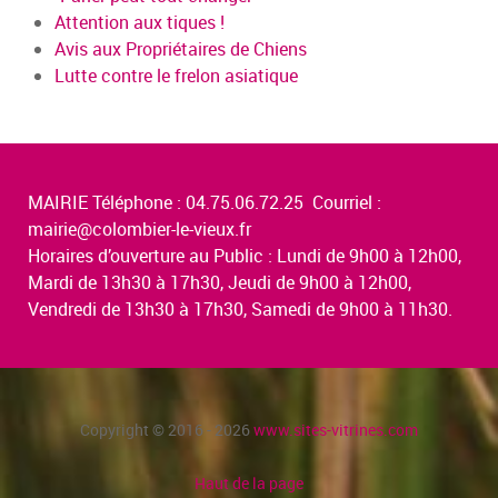
Attention aux tiques !
Avis aux Propriétaires de Chiens
Lutte contre le frelon asiatique
MAIRIE Téléphone : 04.75.06.72.25 Courriel :
mairie@colombier-le-vieux.fr
Horaires d’ouverture au Public : Lundi de 9h00 à 12h00,
Mardi de 13h30 à 17h30, Jeudi de 9h00 à 12h00,
Vendredi de 13h30 à 17h30, Samedi de 9h00 à 11h30.
Copyright © 2016 - 2026
www.sites-vitrines.com
Haut de la page