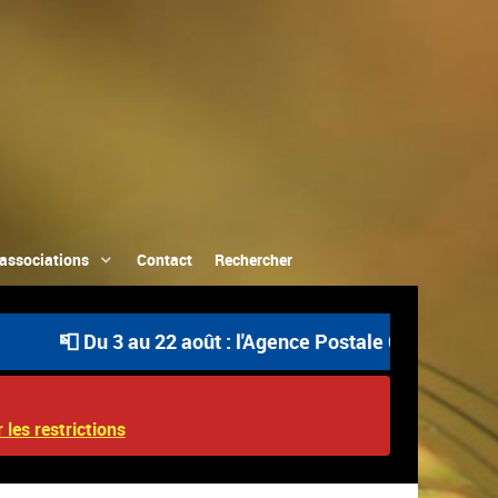
associations
Contact
Rechercher
📮 Du 3 au 22 août : l'Agence Postale Communale est ou
 les restrictions