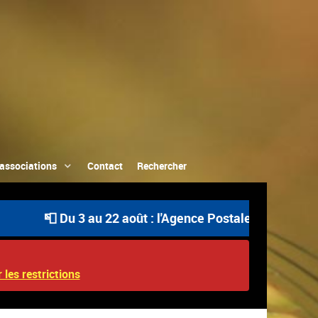
associations
Contact
Rechercher
📮 Du 3 au 22 août : l'Agence Postale Communale est o
 les restrictions