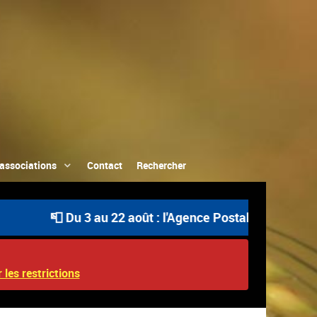
associations
Contact
Rechercher
📮 Du 3 au 22 août : l'Agence Postale Communale es
 les restrictions