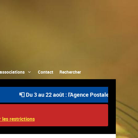
associations
Contact
Rechercher
📮 Du 3 au 22 août : l'Agence Postale Communale est ou
 les restrictions