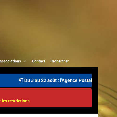
associations
Contact
Rechercher
📮 Du 3 au 22 août : l'Agence Postale Communale est 
 les restrictions