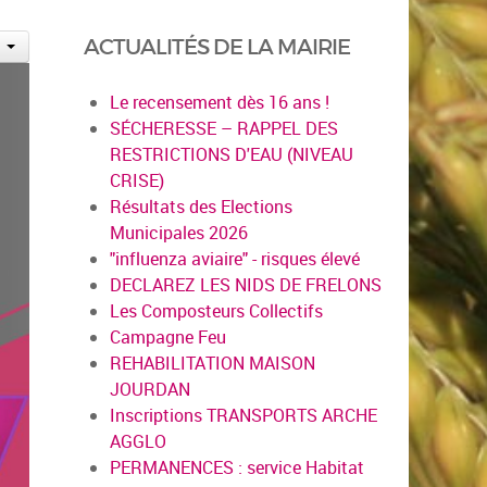
ACTUALITÉS DE LA MAIRIE
Le recensement dès 16 ans !
SÉCHERESSE – RAPPEL DES
RESTRICTIONS D'EAU (NIVEAU
CRISE)
Résultats des Elections
Municipales 2026
"influenza aviaire" - risques élevé
DECLAREZ LES NIDS DE FRELONS
Les Composteurs Collectifs
Campagne Feu
REHABILITATION MAISON
JOURDAN
Inscriptions TRANSPORTS ARCHE
AGGLO
PERMANENCES : service Habitat