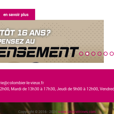
ie@colombier-le-vieux.fr
à 12h00, Mardi de 13h30 à 17h30, Jeudi de 9h00 à 12h00, Vendr
Copyright © 2016 - 2026
www.sites-vitrines.com