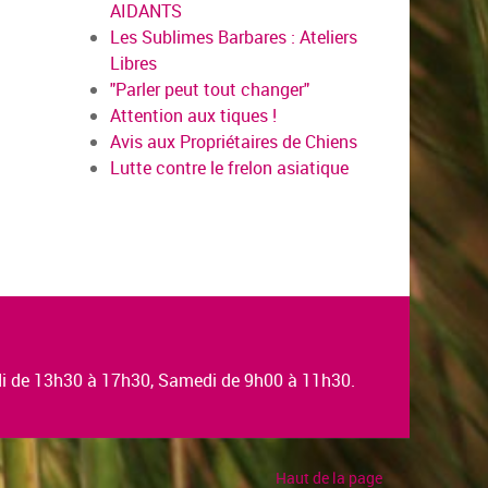
AIDANTS
Les Sublimes Barbares : Ateliers
en savoir plus
Libres
"Parler peut tout changer"
Attention aux tiques !
Avis aux Propriétaires de Chiens
Lutte contre le frelon asiatique
edi de 13h30 à 17h30, Samedi de 9h00 à 11h30.
Haut de la page