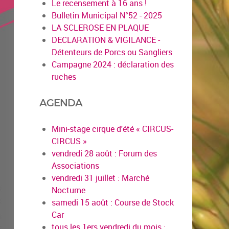
Le recensement à 16 ans !
Bulletin Municipal N°52 - 2025
LA SCLEROSE EN PLAQUE
DECLARATION & VIGILANCE -
Détenteurs de Porcs ou Sangliers
Campagne 2024 : déclaration des
ruches
AGENDA
Mini-stage cirque d'été « CIRCUS-
CIRCUS »
vendredi 28 août : Forum des
Associations
vendredi 31 juillet : Marché
Nocturne
samedi 15 août : Course de Stock
Car
tous les 1ers vendredi du mois :