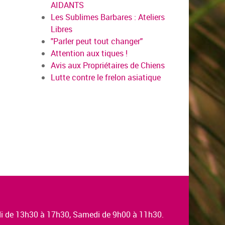
AIDANTS
Les Sublimes Barbares : Ateliers
Libres
"Parler peut tout changer"
Attention aux tiques !
Avis aux Propriétaires de Chiens
us
Lutte contre le frelon asiatique
edi de 13h30 à 17h30, Samedi de 9h00 à 11h30.