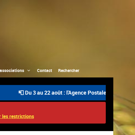
associations
Contact
Rechercher
📮 Du 3 au 22 août : l'Agence Postale Communale est ou
 les restrictions