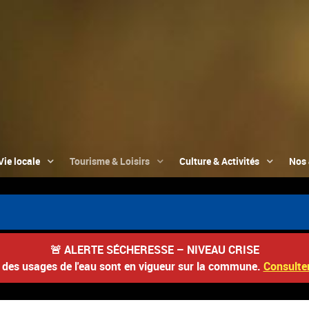
Vie locale
Tourisme & Loisirs
Culture & Activités
Nos 
🚨
ALERTE SÉCHERESSE – NIVEAU CRISE
s des usages de l'eau sont en vigueur sur la commune.
Consulter