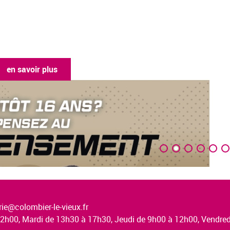
en savoir pl
ie@colombier-le-vieux.fr
à 12h00, Mardi de 13h30 à 17h30, Jeudi de 9h00 à 12h00, Vendr