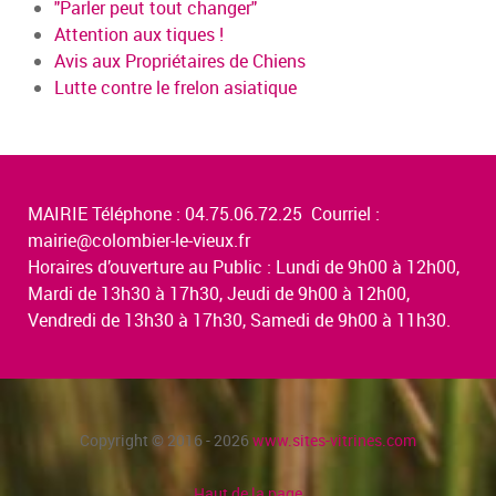
"Parler peut tout changer"
Attention aux tiques !
Avis aux Propriétaires de Chiens
Lutte contre le frelon asiatique
MAIRIE Téléphone : 04.75.06.72.25 Courriel :
mairie@colombier-le-vieux.fr
Horaires d’ouverture au Public : Lundi de 9h00 à 12h00,
Mardi de 13h30 à 17h30, Jeudi de 9h00 à 12h00,
Vendredi de 13h30 à 17h30, Samedi de 9h00 à 11h30.
Copyright © 2016 - 2026
www.sites-vitrines.com
Haut de la page