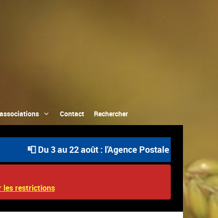
associations
Contact
Rechercher
📮 Du 3 au 22 août : l'Agence Postale Communale est ou
 les restrictions