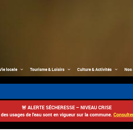
Vie locale
Tourisme & Loisirs
Culture & Activités
Nos 
🚨
ALERTE SÉCHERESSE – NIVEAU CRISE
s des usages de l'eau sont en vigueur sur la commune.
Consulter