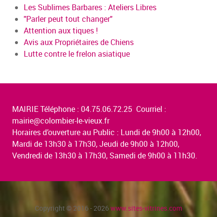
Les Sublimes Barbares : Ateliers Libres
"Parler peut tout changer"
Attention aux tiques !
Avis aux Propriétaires de Chiens
Lutte contre le frelon asiatique
MAIRIE Téléphone : 04.75.06.72.25 Courriel :
mairie@colombier-le-vieux.fr
Horaires d’ouverture au Public : Lundi de 9h00 à 12h00,
Mardi de 13h30 à 17h30, Jeudi de 9h00 à 12h00,
Vendredi de 13h30 à 17h30, Samedi de 9h00 à 11h30.
Copyright © 2016 - 2026
www.sites-vitrines.com