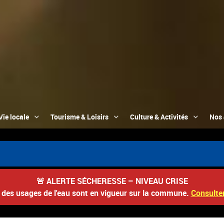
Vie locale
Tourisme & Loisirs
Culture & Activités
Nos 
📮 Du 3 au 22 
🚨
ALERTE SÉCHERESSE – NIVEAU CRISE
s des usages de l'eau sont en vigueur sur la commune.
Consulter