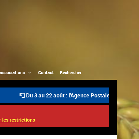
associations
Contact
Rechercher
📮 Du 3 au 22 août : l'Agence Postale Communale est ou
 les restrictions