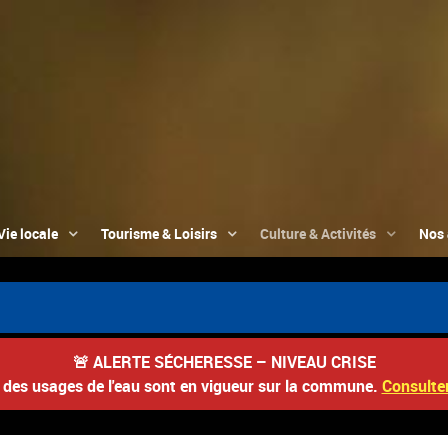
Vie locale
Tourisme & Loisirs
Culture & Activités
Nos 
🚨
ALERTE SÉCHERESSE – NIVEAU CRISE
s des usages de l'eau sont en vigueur sur la commune.
Consulter