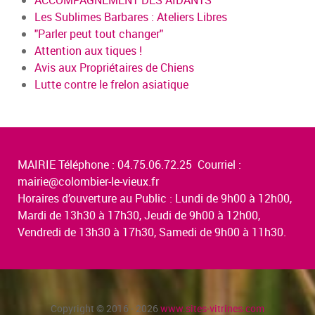
Les Sublimes Barbares : Ateliers Libres
"Parler peut tout changer"
Attention aux tiques !
Avis aux Propriétaires de Chiens
Lutte contre le frelon asiatique
MAIRIE Téléphone : 04.75.06.72.25 Courriel :
mairie@colombier-le-vieux.fr
Horaires d’ouverture au Public : Lundi de 9h00 à 12h00,
Mardi de 13h30 à 17h30, Jeudi de 9h00 à 12h00,
Vendredi de 13h30 à 17h30, Samedi de 9h00 à 11h30.
Copyright © 2016 - 2026
www.sites-vitrines.com