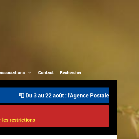
associations
Contact
Rechercher
📮 Du 3 au 22 août : l'Agence Postale Communale est ou
 les restrictions