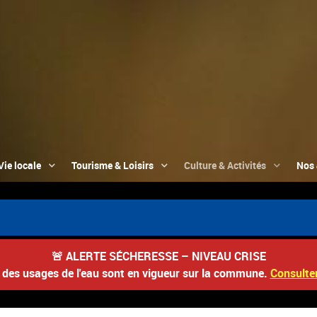
Vie locale
Tourisme & Loisirs
Culture & Activités
Nos 
🚨
ALERTE SÉCHERESSE – NIVEAU CRISE
s des usages de l'eau sont en vigueur sur la commune.
Consulter