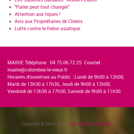
"Parler peut tout changer"
Attention aux tiques !
Avis aux Propriétaires de Chiens
Lutte contre le frelon asiatique
MAIRIE Téléphone : 04.75.06.72.25 Courriel :
mairie@colombier-le-vieux.fr
Horaires d’ouverture au Public : Lundi de 9h00 à 12h00,
Mardi de 13h30 à 17h30, Jeudi de 9h00 à 12h00,
Vendredi de 13h30 à 17h30, Samedi de 9h00 à 11h30.
Copyright © 2016 - 2026
www.sites-vitrines.com