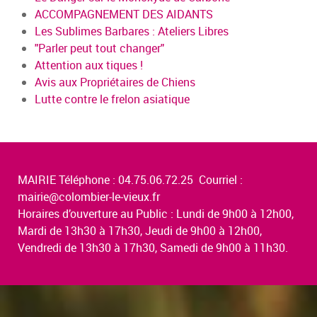
ACCOMPAGNEMENT DES AIDANTS
Les Sublimes Barbares : Ateliers Libres
"Parler peut tout changer"
Attention aux tiques !
Avis aux Propriétaires de Chiens
Lutte contre le frelon asiatique
MAIRIE Téléphone : 04.75.06.72.25 Courriel :
mairie@colombier-le-vieux.fr
Horaires d’ouverture au Public : Lundi de 9h00 à 12h00,
Mardi de 13h30 à 17h30, Jeudi de 9h00 à 12h00,
Vendredi de 13h30 à 17h30, Samedi de 9h00 à 11h30.