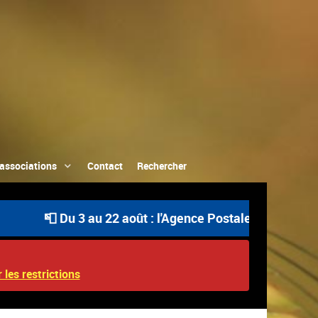
associations
Contact
Rechercher
📮 Du 3 au 22 août : l'Agence Postale Communale est 
 les restrictions