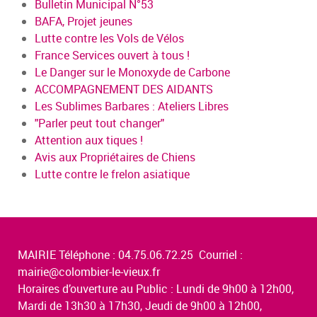
Bulletin Municipal N°53
BAFA, Projet jeunes
Lutte contre les Vols de Vélos
France Services ouvert à tous !
Le Danger sur le Monoxyde de Carbone
ACCOMPAGNEMENT DES AIDANTS
Les Sublimes Barbares : Ateliers Libres
"Parler peut tout changer"
Attention aux tiques !
Avis aux Propriétaires de Chiens
Lutte contre le frelon asiatique
MAIRIE Téléphone : 04.75.06.72.25 Courriel :
mairie@colombier-le-vieux.fr
Horaires d’ouverture au Public : Lundi de 9h00 à 12h00,
Mardi de 13h30 à 17h30, Jeudi de 9h00 à 12h00,